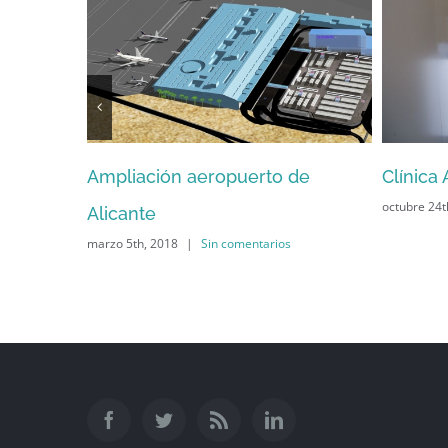
Ampliación aeropuerto de
Clínica 
octubre 24th
Alicante
marzo 5th, 2018
|
Sin comentarios