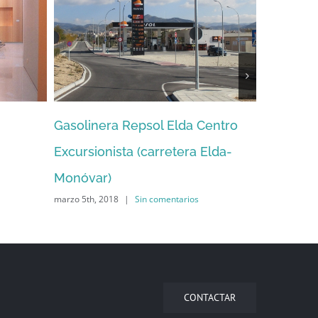
Gasolinera Repsol Elda Centro
Edificio i
Excursionista (carretera Elda-
Tendero
octubre 25th, 
Monóvar)
marzo 5th, 2018
|
Sin comentarios
CONTACTAR