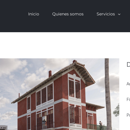
Inicio
Quienes somos
Servicios
D
A
F
P