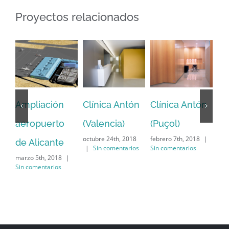
Proyectos relacionados
Ampliación
Clínica Antón
Clínica Antón
Ga
aeropuerto
(Valencia)
(Puçol)
Re
octubre 24th, 2018
febrero 7th, 2018
|
de Alicante
Ce
|
Sin comentarios
Sin comentarios
marzo 5th, 2018
|
Ex
Sin comentarios
(c
El
Mo