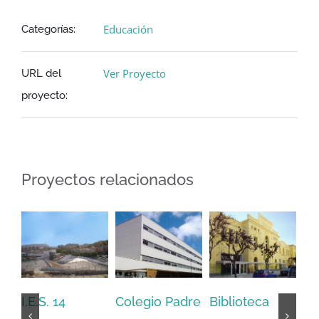
Educación
Categorías:
Ver Proyecto
URL del
proyecto:
Proyectos relacionados
I.E.S. 14
Colegio Padre
Biblioteca
Co